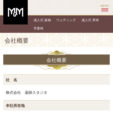
成人式 振袖
ウェディング
成人式 男袴
卒業袴
会社概要
会社概要
社 名
株式会社 薬師スタジオ
本社所在地